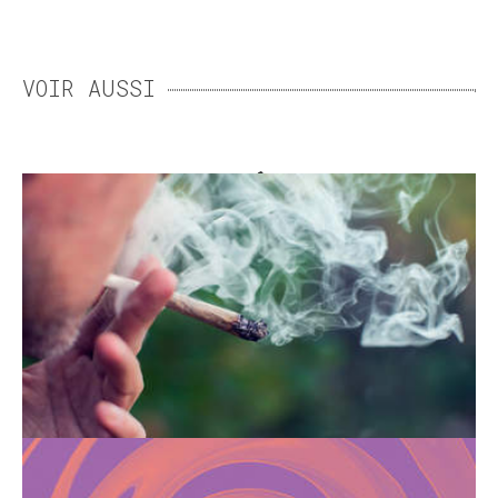
VOIR AUSSI
DU CANNABIS À LA
SCHIZOPHRÉNIE
Fumer du cannabis peut favoriser le
développement de la schizophrénie, surtout
s’il est consommé durant l’adolescence.
DE LA RECHERCHE DU
PLAISIR INTENSE À LA