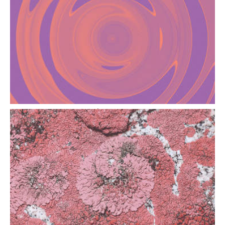
DÉPENDANCE
La prise de substances psychoactives avec le
sexe est facilitée par les apps de rencontre.
Mais elle peut se transformer en addiction.
LICHEN SCLÉREUX: LA
MALADIE OUBLIÉE
Trop souvent confondue avec une simple
mycose, cette maladie de la vulve touche de
nombreuses femmes.