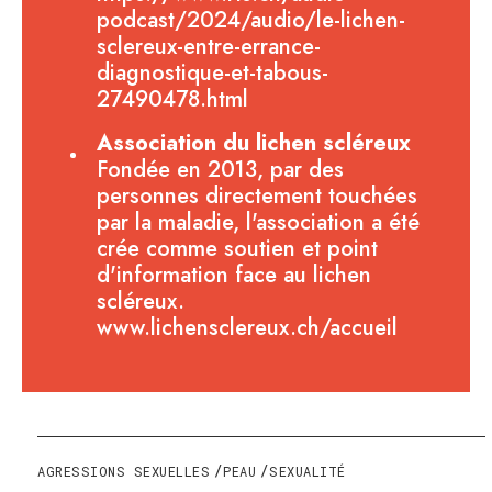
podcast/2024/audio/le-lichen-
sclereux-entre-errance-
diagnostique-et-tabous-
27490478.html
Association du lichen scléreux
Fondée en 2013, par des
personnes directement touchées
par la maladie, l'association a été
crée comme soutien et point
d'information face au lichen
scléreux.
www.lichensclereux.ch/accueil
AGRESSIONS SEXUELLES
PEAU
SEXUALITÉ