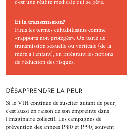
c’est une réalité médicale qui se gère.
Et la transmission?
Finis les termes culpabilisants comme
«rapports non protégés». On parle de
transmission sexuelle ou verticale (de la
mère à l’enfant), en intégrant les notions
de réduction des risques.
DÉSAPPRENDRE LA PEUR
Si le VIH continue de susciter autant de peur,
c’est aussi en raison de son empreinte dans
l’imaginaire collectif. Les campagnes de
prévention des années 1980 et 1990, souvent