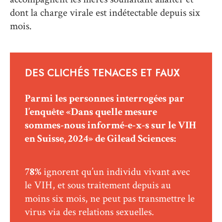
dont la charge virale est indétectable depuis six
mois.
DES CLICHÉS TENACES ET FAUX
Parmi les personnes interrogées par
l’enquête «Dans quelle mesure
sommes-nous informé-e-x-s sur le VIH
en Suisse, 2024» de Gilead Sciences:
78%
ignorent qu’un individu vivant avec
le VIH, et sous traitement depuis au
moins six mois, ne peut pas transmettre le
virus via des relations sexuelles.