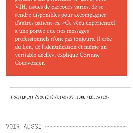
VIH, issues de parcours variés, de se
rendre disponibles pour accompagner
d’autres patient-es. «Ce vécu expérientiel
a une portée que nos messages
professionnels n’ont pas toujours. Il crée
du lien, de l’identification et même un
véritable déclic», explique Corinne
Courvoisier.
TRAITEMENT
SOCIÉTÉ
DIAGNOSTIQUE
ÉDUCATION
VOIR AUSSI