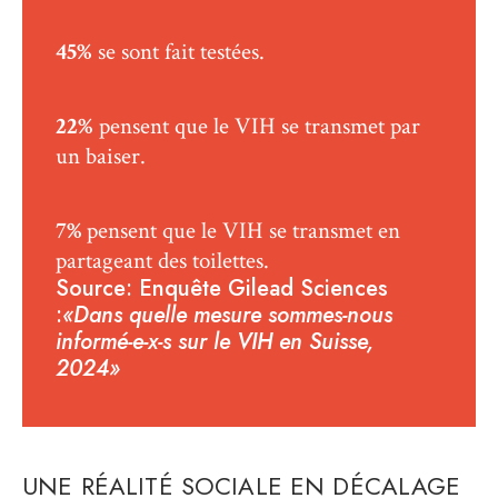
45%
se sont fait testées.
22%
pensent que le VIH se transmet par
un baiser.
7%
pensent que le VIH se transmet en
partageant des toilettes.
Source: Enquête Gilead Sciences
:
«Dans quelle mesure sommes-nous
informé-e-x-s sur le VIH en Suisse,
2024»
UNE RÉALITÉ SOCIALE EN DÉCALAGE