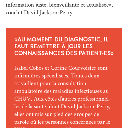
information juste, bienveillante et actualisée»,
conclut David Jackson-Perry.
«AU MOMENT DU DIAGNOSTIC, IL
FAUT REMETTRE À JOUR LES
CONNAISSANCES DES PATIENT-ES»
Isabel Cobos et Corine Courvoisier sont
infirmières spécialisées. Toutes deux
travaillent pour la consultation
ambulatoire des maladies infectieuses au
CHUV. Aux côtés d’autres professionnel-
les de la santé, dont David Jackson-Perry,
elles ont mis sur pied des groupes de
parole où les personnes concernées par le