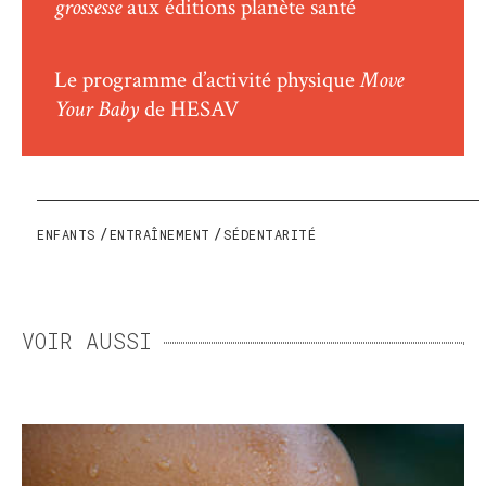
grossesse
aux éditions planète santé
Le programme d’activité physique
Move
Your Baby
de HESAV
ENFANTS
ENTRAÎNEMENT
SÉDENTARITÉ
VOIR AUSSI
LA SUEUR, CETTE ENNEMIE
QUI NOUS VEUT DU BIEN