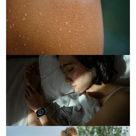
Nécessaire mais parfois excessive, la
transpiration peut devenir un calvaire. Des
solutions existent pour atténuer cette gêne.
S'ÉPUISER À MIEUX DORMIR
Veiller à son sommeil contribue à une bonne
hygiène de vie. Mais lorsque cette attention
devient excessive, elle peut aggraver
l'insomnie.
LE SPORT, MEILLEUR AMI DE