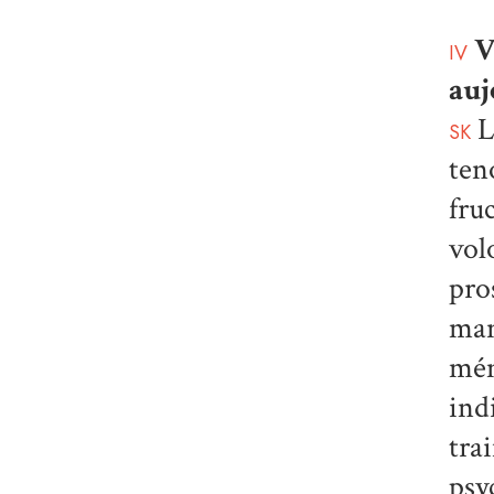
V
IV
auj
L
SK
ten
fru
vol
pro
man
mém
ind
tra
psy