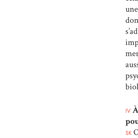
une
don
s’a
imp
men
aus
psy
bio
À
IV
pou
O
SK