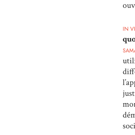
ouv
IN V
quo
SAM
uti
dif
l’a
jus
mor
dém
soc