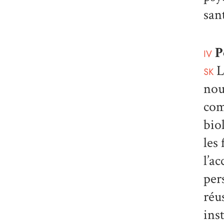
san
P
IV
L
SK
nou
com
bio
les
l’a
per
réus
ins