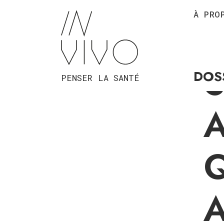
À PRO
DOS
PENSER LA SANTÉ
A
A