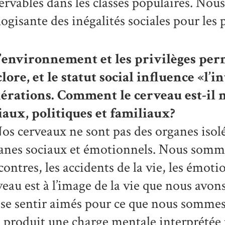
ervables dans les classes populaires. Nous
ogisante des inégalités sociales pour les po
’environnement et les privilèges perm
clore, et le statut social influence «l’
érations. Comment le cerveau est-il 
iaux, politiques et familiaux?
os cerveaux ne sont pas des organes isol
anes sociaux et émotionnels. Nous somm
contres, les accidents de la vie, les émot
veau est à l’image de la vie que nous avon
 se sentir aimés pour ce que nous sommes,
a produit une charge mentale interprétée