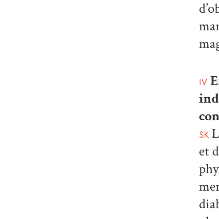
d’o
man
mag
En
IV
ind
con
L
SK
et 
phy
men
dia