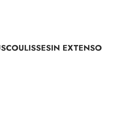
US
COULISSES
IN EXTENSO