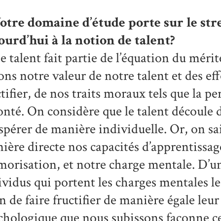
otre domaine d’étude porte sur le stre
ourd’hui à la notion de talent?
e talent fait partie de l’équation du méri
ons notre valeur de notre talent et des effo
ctifier, de nos traits moraux tels que la p
onté. On considère que le talent découle d
spérer de manière individuelle. Or, on sait
ière directe nos capacités d’apprentissag
orisation, et notre charge mentale. D’un 
ividus qui portent les charges mentales le
in de faire fructifier de manière égale leur
chologique que nous subissons façonne c