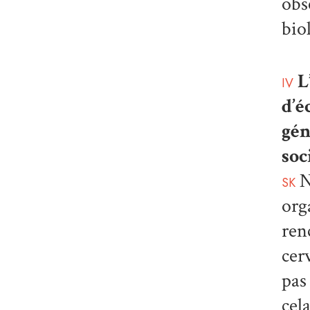
obs
biol
L
IV
d’é
gén
soc
N
SK
org
ren
cer
pas
cel