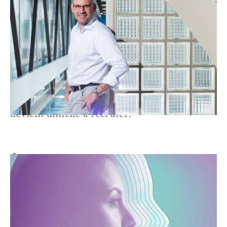
TECHNOLOGIES NE
POURRONT JAMAIS OFFRIR
UN ACCOMPAGNEMENT
RELATIONNEL HUMAIN»
L'intelligence artificielle offre de nouvelles
perspectives alors que le personnel soignant
devient difficile à recruter.
À QUOI RESSEMBLERA
L'HÔPITAL DU FUTUR?
Le vieillissement de la population, les
contraintes environnementales et le