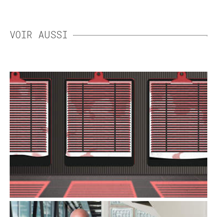
VOIR AUSSI
SANS DIAGNOSTIC, AVEC
SOUFFRANCE
Lorsqu’il est impossible d’identifier une
maladie, les personnes concernées, leurs
proches mais aussi le corps médical font face
à une errance…
«LES NOUVELLES