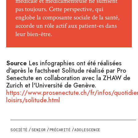
médicale et médicamenteuse ne suffisent
pas toujours. Cette perspective, qui
englobe la composante sociale de la santé,
accorde un rôle actif aux patient-es dans
leur bien-être.
Source
Les infographies ont été réalisées
d'après le factsheet Solitude réalisé par Pro
Senectute en collaboration avec la ZHAW de
Zurich et l'Université de Genève.
https://www.prosenectute.ch/fr/infos/quotidie
loisirs/solitude.html
SOCIÉTÉ
SENIOR
PRÉCARITÉ
ADOLESCENCE