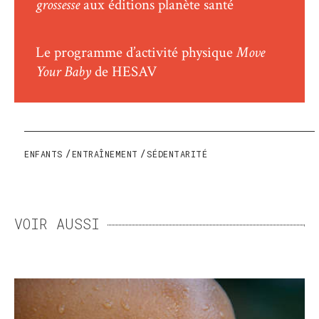
grossesse
aux éditions planète santé
Le programme d’activité physique
Move
Your Baby
de HESAV
ENFANTS
ENTRAÎNEMENT
SÉDENTARITÉ
VOIR AUSSI
LA SUEUR, CETTE ENNEMIE
QUI NOUS VEUT DU BIEN