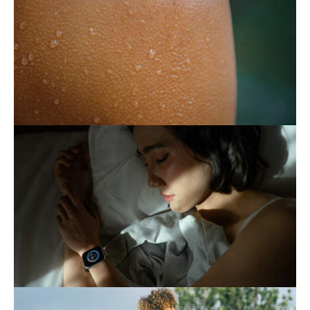
Nécessaire mais parfois excessive, la
transpiration peut devenir un calvaire. Des
solutions existent pour atténuer cette gêne.
S'ÉPUISER À MIEUX DORMIR
Veiller à son sommeil contribue à une bonne
hygiène de vie. Mais lorsque cette attention
devient excessive, elle peut aggraver
l'insomnie.
LE SPORT, MEILLEUR AMI DE