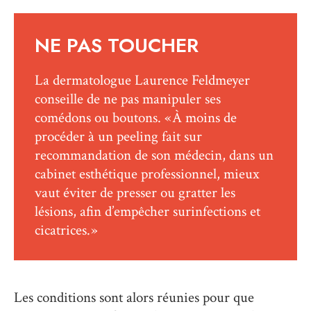
NE PAS TOUCHER
La dermatologue Laurence Feldmeyer
conseille de ne pas manipuler ses
comédons ou boutons. « À moins de
procéder à un peeling fait sur
recommandation de son médecin, dans un
cabinet esthétique professionnel, mieux
vaut éviter de presser ou gratter les
lésions, afin d’empêcher surinfections et
cicatrices. »
Les conditions sont alors réunies pour que