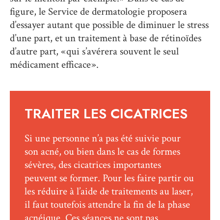
figure, le Service de dermatologie proposera
d’essayer autant que possible de diminuer le stress
d’une part, et un traitement à base de rétinoïdes
d’autre part, « qui s’avérera souvent le seul
médicament efficace ».
TRAITER LES CICATRICES
Si une personne n’a pas été suivie pour
son acné, ou bien dans le cas de formes
sévères, des cicatrices importantes
peuvent se former. Pour les faire partir ou
les réduire à l’aide de traitements au laser,
il faut toutefois attendre la fin de la phase
acnéique. Ces séances ne sont pas