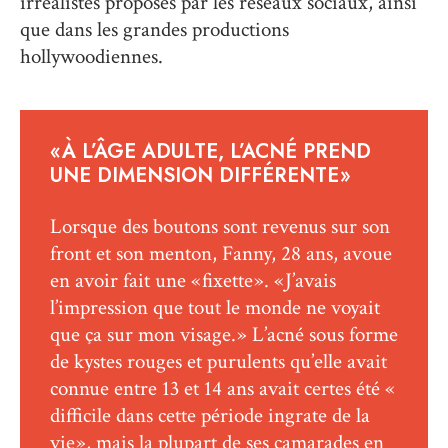
irréalistes proposés par les réseaux sociaux, ainsi
que dans les grandes productions
hollywoodiennes.
« À L’ÂGE ADULTE, L’ACNÉ PREND
UNE DIMENSION DIFFÉRENTE »
Lorsque des boutons sont revenus sur son
front et son menton, Fanny, 28 ans, avoue
en avoir fait une « fixette ». « J’avais
l’impression que tout le monde ne voyait
que ça sur mon visage. » L’acné sous forme
de kystes rouges et purulents qu’elle avait
connue entre 13 et 14 ans avait certes été «
difficile dans cette période ingrate de la
vie », mais la plupart de ses camarades en