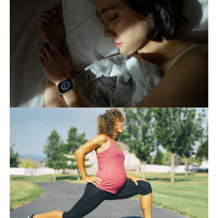
S'ÉPUISER À MIEUX DORMIR
Veiller à son sommeil contribue à une bonne
hygiène de vie. Mais lorsque cette attention
devient excessive, elle peut aggraver
l'insomnie.
LE SPORT, MEILLEUR AMI DE
LA FEMME ENCEINTE
Contrairement aux idées reçues, il est
possible et même conseillé de mener des
activités sportives durant la grossesse.