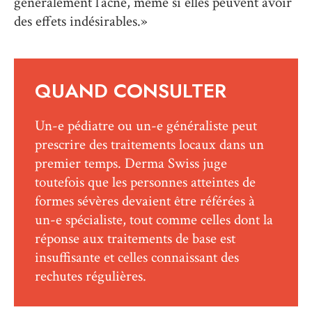
généralement l’acné, même si elles peuvent avoir
des effets indésirables.»
QUAND CONSULTER
Un-e pédiatre ou un-e généraliste peut
prescrire des traitements locaux dans un
premier temps. Derma Swiss juge
toutefois que les personnes atteintes de
formes sévères devaient être référées à
un-e spécialiste, tout comme celles dont la
réponse aux traitements de base est
insuffisante et celles connaissant des
rechutes régulières.