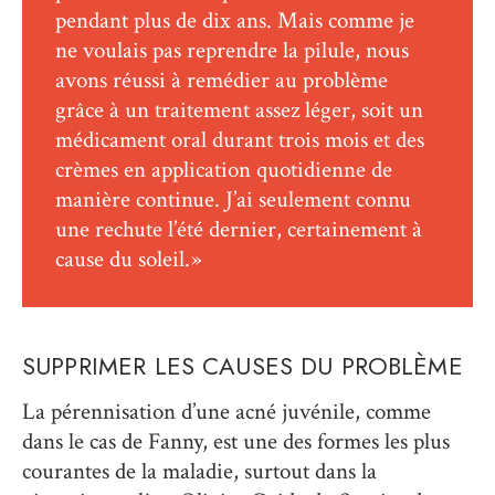
pendant plus de dix ans. Mais comme je
ne voulais pas reprendre la pilule, nous
avons réussi à remédier au problème
grâce à un traitement assez léger, soit un
médicament oral durant trois mois et des
crèmes en application quotidienne de
manière continue. J’ai seulement connu
une rechute l’été dernier, certainement à
cause du soleil. »
SUPPRIMER LES CAUSES DU PROBLÈME
La pérennisation d’une acné juvénile, comme
dans le cas de Fanny, est une des formes les plus
courantes de la maladie, surtout dans la