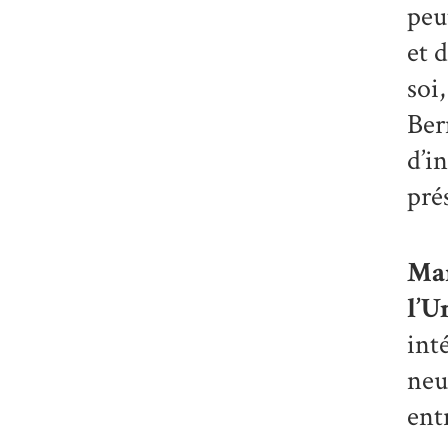
peu
et 
soi
Ber
d’i
pré
Ma
l’U
int
neu
ent