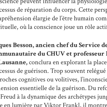
science peuvent influencer la physiologie, 
cessus de réparation du corps. Cette pers
préhension élargie de l’être humain com
rituelle, où la conscience joue un rôle acti
ques Besson
, ancien chef du Service d
munautaire du CHUV et professeur h
Lausanne,
conclura en explorant la place 
cessus de guérison. Trop souvent relégué à
roches cognitives ou volitives, l’incons
ension essentielle de la guérison. Du ref
 Freud à la dynamique des archétypes jung
e en lumière par Viktor Frankl, il montr