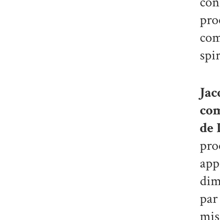
con
pro
com
spi
Jac
com
de 
pro
app
dim
par
mis