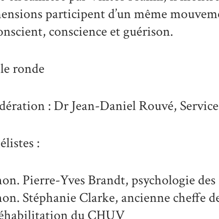
ensions participent d’un même mouvemen
onscient, conscience et guérison.
le ronde
ération : Dr
Jean-Daniel Rouvé
, Servic
listes :
hon.
Pierre-Yves Brandt
, psychologie des
hon.
Stéphanie Clarke
, ancienne cheffe d
réhabilitation du CHUV