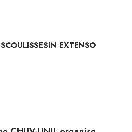
US
COULISSES
IN EXTENSO
ine CHUV-UNIL organise