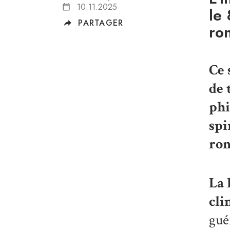
10.11.2025
le
PARTAGER
ro
Ce
de 
phi
spi
ron
La
cli
gué