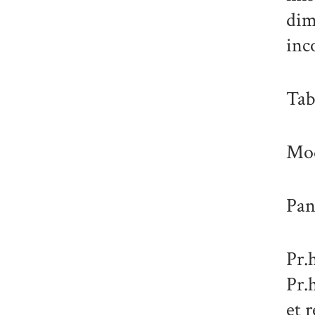
dim
inc
Tab
Mod
Pané
Pr.
Pr.
et 