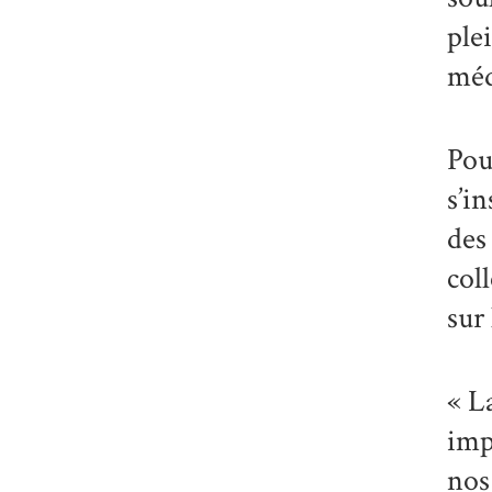
ple
méd
Pou
s’i
des
col
sur 
« L
imp
nos