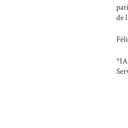
pat
de 
Fél
*IA
Ser