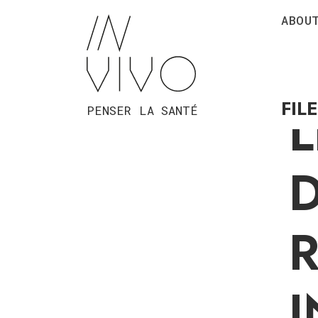
ABOU
C
FIL
PENSER LA SANTÉ
D